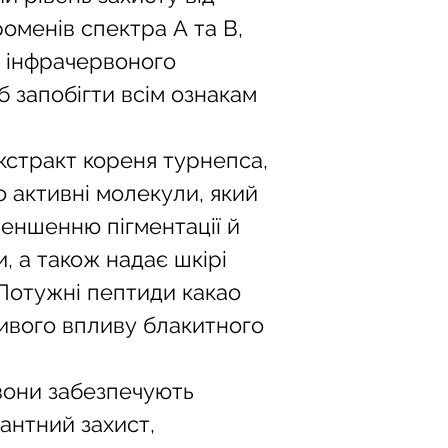
гіперемії.
оменів спектра А та В, 
Продукти I
а інфрачервоного 
висококонце
вводити в до
 запобігти всім ознакам 
мінімізувати
подразнень т
Рекомендації
кстракт кореня турнепса, 
продуктів в
о активні молекули, який 
поєднанні де
підвищення ч
еншенню пігментації й 
При поєднан
продуктів з 
, а також надає шкірі 
вводити їх п
 Потужні пептиди какао 
кислотами, п
реакції чере
ивого впливу блакитного 
продукти з 
При виникнен
припинити в
 вони забезпечують 
на 2-5 днів,
нтний захист, 
Якщо після 
стан шкіри т