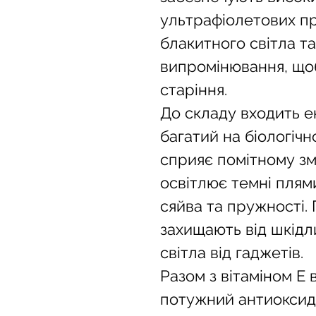
ультрафіолетових пр
блакитного світла т
випромінювання, щоб
старіння.
До складу входить е
багатий на біологічн
сприяє помітному зм
освітлює темні плями
сяйва та пружності.
захищають від шкідл
світла від гаджетів.
Разом з вітаміном Е
потужний антиоксида