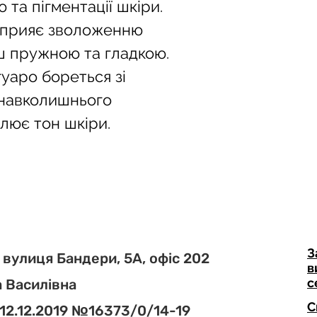
 та пігментації шкіри. 
висипання т
змінювати до
 сприяє зволоженню 
Активні компонент
ьш пружною та гладкою. 
клітин та запускают
токсини назовні. То
уаро бореться зі 
використання засобі
навколишнього 
збільшитися. Цей е
(очищення з англ.)
лює тон шкіри.
Purging шкіри зазви
після використання 
складі є активні ком
кислоти, вітамін С. 
З
 вулиця Бандери, 5А, офіс 202
в
с
 Василівна
С
 12.12.2019 №16373/0/14-19