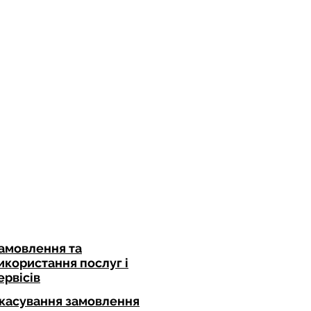
а лущення - не поспішайте 
гляд.
и пришвидшують оновлення 
ь обмінні процеси виводячи 
му в перший час від 
в кількість висипів може 
фект називається purging 
чай починається на 2-3 тиждень 
нових засобів, особливо якщо в 
поненти, такі як ретинол, 
І тривати може до 9-10 тижнів.
амовлення та
икористання послуг і
ервісів
касування замовлення