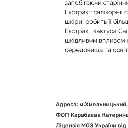
запобігаючи старінню
Екстракт салікорнії
шкіри, робить її біл
Екстракт кактуса Саг
шкідливим впливом 
середовища та освіт
Адреса: м.Хмельницький,
ФОП Карабаєва Катерина
Ліцензія МОЗ України від