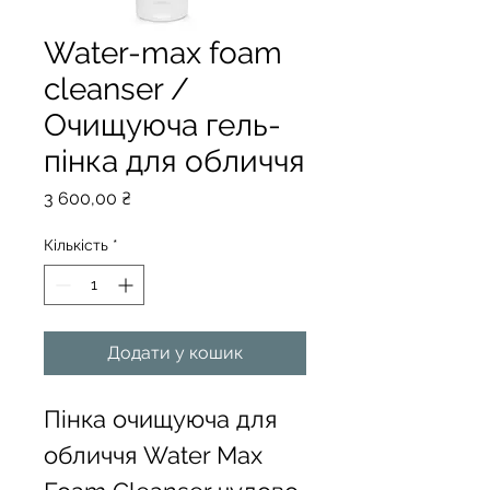
Water-max foam
cleanser /
Очищуюча гель-
пінка для обличчя
Ціна
3 600,00 ₴
Кількість
*
Додати у кошик
Пінка очищуюча для 
обличчя Water Max 