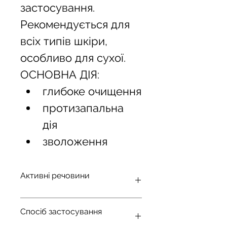
застосування. 
Рекомендується для 
всіх типів шкіри, 
особливо для сухої.
ОСНОВНА ДІЯ:
глибоке очищення
протизапальна  
дія
зволоження
Активні речовини
Гіалуронат натрію
Спосіб застосування
Екстракт ірису 
мечоподібного