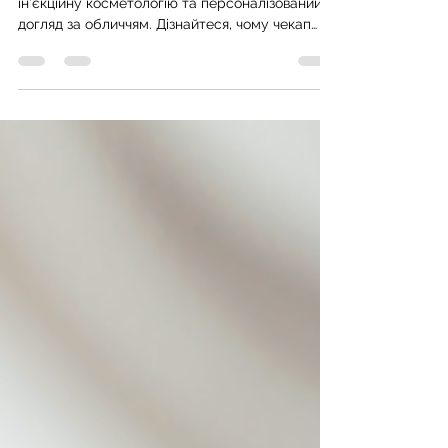
Healthy Face Clinic у Хмельницькому пропонує
ін’єкційну косметологію та персоналізований
догляд за обличчям. Дізнайтеся, чому чекап
організму — найкращий спосіб профілактики
хвороб і збереження молодості шкіри.