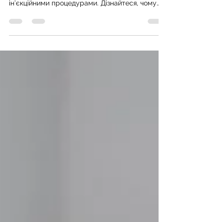
знеболення
У Healthy Face Clinic (Хмельницький) ми
дбаємо про вашу безпеку перед будь-якими
ін’єкційними процедурами. Дізнайтеся, чому
важливо проходити алергопроби та
перевіряти реакцію на знеболення, щоб
отримати безпечний і бажаний результат.