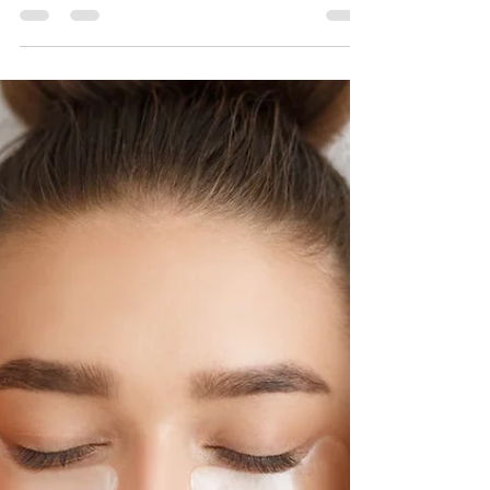
профілактики захворювань
Healthy Face Clinic у Хмельницькому пропонує
ін’єкційну косметологію та персоналізований
догляд за обличчям. Дізнайтеся, чому чекап
організму — найкращий спосіб профілактики
хвороб і збереження молодості шкіри.