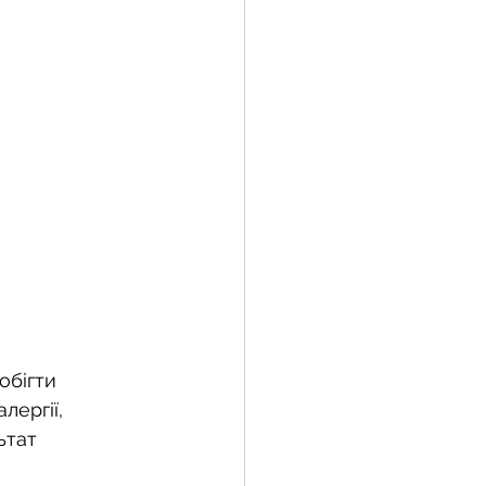
обігти 
ергії, 
ьтат 