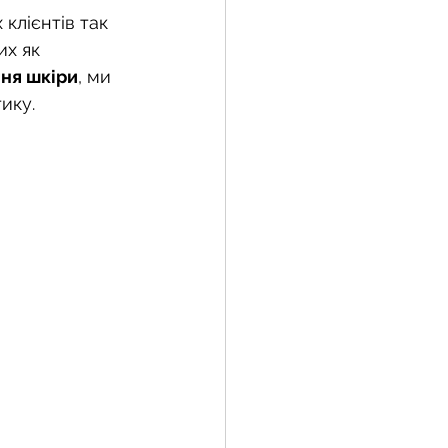
клієнтів так 
их як 
ня шкіри
, ми 
ику.