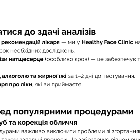
атися до здачі аналізів
 рекомендацій лікаря
 — ми у 
Healthy Face Clinic
 н
сок необхідних досліджень.
ізи натщесерце
 (особливо кров) — це забезпечує т
 алкоголю та жирної їжі
 за 1–2 дні до тестування.
аря про ліки
, які ви приймаєте.
ред популярними процедурами
губ та корекція обличчя
урами важливо виключити проблеми зі згортанням
а також запальні процеси. Це забезпечує рівномірни