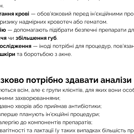
н.
тання крові
 — обов’язковий перед ін’єкційними пр
ризику надмірних кровотеч або гематом.
гію
 — допомагають підібрати безпечні препарати дл
ччя
 чи 
збільшення губ
.
дослідження
 — іноді потрібні для процедур, пов’язан
шкіри
 та боротьбою з акне.
зково потрібно здавати аналізи
ться всім, але є групи клієнтів, для яких вони осо
чними захворюваннями;
давно хворів або приймав антибіотики;
 вперше планують ін’єкційні процедури;
 алергію до компонентів препаратів;
вагітності та лактації (у таких випадках більшість п