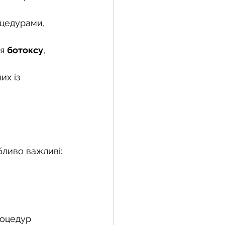
оцедурами, 
я 
ботоксу
, 
их із 
бливо важливі:
роцедур 