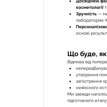
Досвідчені фах
косметології
 
Зручність
 — м
лабораторіях 
Персоналізов
основі резуль
Що буде, я
Відмова від попере
непередбачува
утворення гем
загострення х
неякісного ест
Ми завжди наголо
підготовчого етап