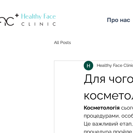
Про нас
All Posts
Healthy Face Clini
Для чого
космето
Косметологія
 сьо
процедурами, особ
Це важливий етап, 
процедура пройде 