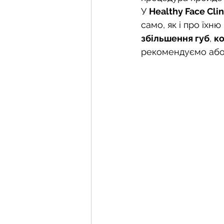
У 
Healthy Face Clin
само, як і про їхн
збільшення губ
, 
ко
рекомендуємо або 