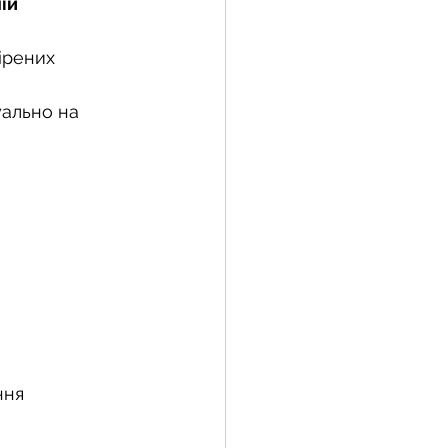
ій 
ірених 
уально на 
ння 