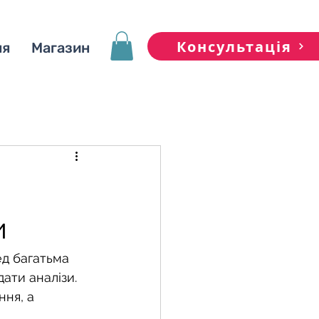
Консультація
ня
Магазин
и
ед багатьма 
дати аналізи. 
ня, а 