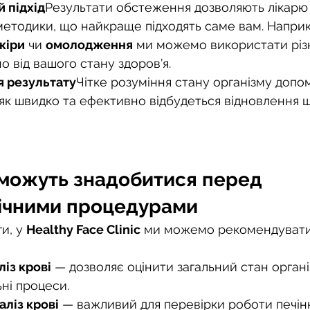
 підхід
Результати обстеження дозволяють лікарю 
методики, що найкраще підходять саме вам. Наприк
кіри
 чи 
омолодження
 ми можемо використати різн
о від вашого стану здоров’я.
 результату
Чітке розуміння стану організму допо
як швидко та ефективно відбудеться відновлення шк
 можуть знадобитися перед 
ічними процедурами
и, у 
Healthy Face Clinic
 ми можемо рекомендувати
із крові
 — дозволяє оцінити загальний стан органі
ні процеси.
аліз крові
 — важливий для перевірки роботи печінк