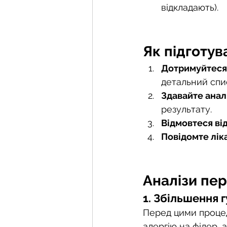
відкладають).
Як підготув
Дотримуйтеся
детальний спи
Здавайте анал
результату.
Відмовтеся від
Повідомте лік
Аналізи пе
1. Збільшення 
Перед цими процед
алергію на філер, 