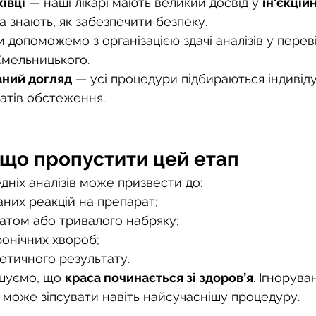
івці
 — наші лікарі мають великий досвід у 
ін'єкційн
та знають, як забезпечити безпеку.
и допоможемо з організацією здачі аналізів у перев
Хмельницького.
аний догляд
 — усі процедури підбираються індивід
татів обстеження.
кщо пропустити цей етап
дніх аналізів може призвести до:
них реакцій на препарат;
атом або тривалого набряку;
ронічних хвороб;
етичного результату.
шуємо, що 
краса починається зі здоров’я
. Ігнорува
у може зіпсувати навіть найсучаснішу процедуру.