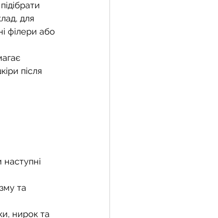
підібрати 
лад, для 
і філери або 
магає 
іри після 
 наступні 
зму та 
и, нирок та 