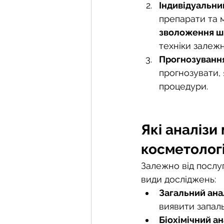
Індивідуальний
препарати та 
зволоження ш
техніки залежн
Прогнозування
прогнозувати, 
процедури.
Які аналізи
косметолог
Залежно від послуг
види досліджень:
Загальний анал
виявити запаль
Біохімічний ан