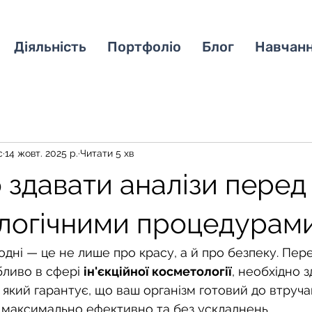
Діяльність
Портфоліо
Блог
Навчан
c
14 жовт. 2025 р.
Читати 5 хв
 здавати аналізи перед
логічними процедурам
годні — це не лише про красу, а й про безпеку. Пер
ливо в сфері 
ін'єкційної косметології
, необхідно з
який гарантує, що ваш організм готовий до втручан
максимально ефективно та без ускладнень.