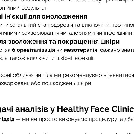
онійний результат.
ші ін'єкції для омолодження
ити загальний стан здоров’я та виключити протипок
огічними захворюваннями, алергіями чи інфекціями.
для зволоження та покращення шкіри
, як 
біоревіталізація
 чи 
мезотерапія
, бажано знат
ів, а також виключити шкірні інфекції.
у зоні обличчя чи тіла ми рекомендуємо впевнитися
ахворювань або пошкоджень шкіри.
чі аналізів у Healthy Face Clinic
ідхід
 — ми не просто виконуємо процедуру, а дб