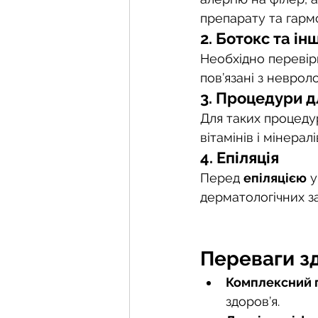
препарату та гарм
2. Ботокс та ін
Необхідно перевір
пов’язані з неврол
3. Процедури 
Для таких процедур
вітамінів і мінерал
4. Епіляція
Перед 
епіляцією
 
дерматологічних з
Переваги зда
Комплексний п
здоров’я.