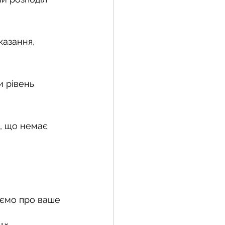
азання, 
и рівень 
, що немає 
аємо про ваше 