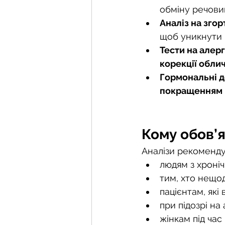
обміну речови
Аналіз на згор
щоб уникнути 
Тести на алер
корекції обли
Гормональні 
покращенням 
Кому обов’я
Аналізи рекомендую
людям з хроні
тим, хто нещо
пацієнтам, які
при підозрі на
жінкам під час 