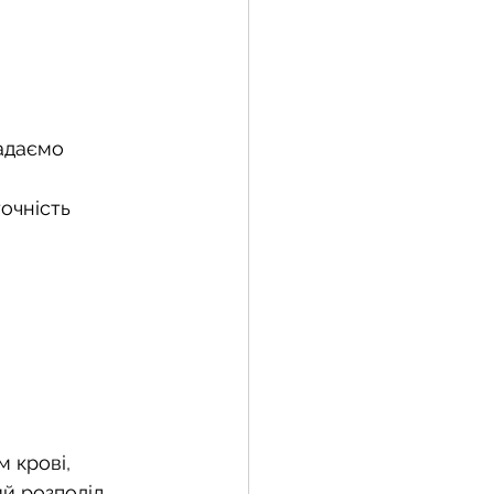
адаємо 
очність 
 крові, 
й розподіл 