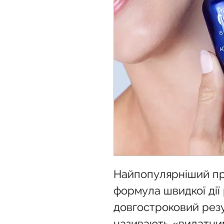
Найпопулярніший про
формула швидкої дії
довгостроковий резул
називають «видатни