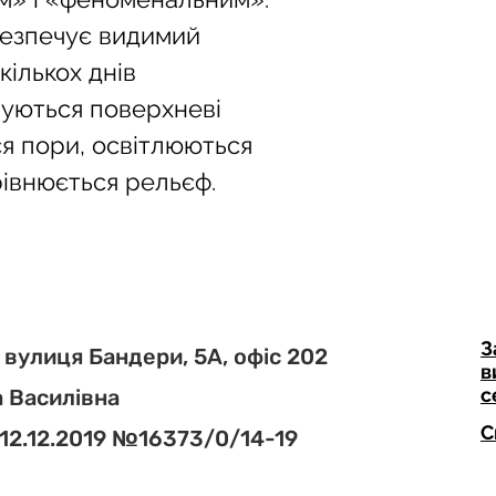
ПОКАЗАННЯ:
езпечує видимий 
кількох днів 
• Для всіх типів шкі
уються поверхневі 
• Акне
я пори, освітлюються 
• Фото- та хроност
рівнюється рельєф.
• Допроцедурний і
• Гіперпігментація
З
 вулиця Бандери, 5А, офіс 202
в
с
 Василівна
С
 12.12.2019 №16373/0/14-19