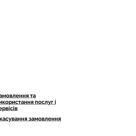
ри
аріння шкіри
 постпроцедурний догляд
амовлення та
икористання послуг і
ервісів
касування замовлення